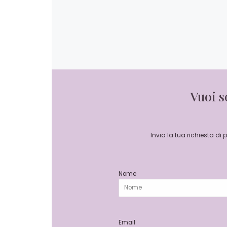
Vuoi s
Invia la tua richiesta di
Nome
Email