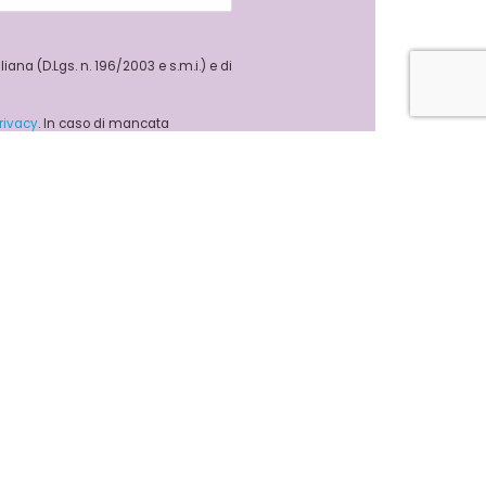
ana (D.Lgs. n. 196/2003 e s.m.i.) e di
rivacy
. In caso di mancata
tolare potrà esclusivamente fornire i
nto.
NEXT