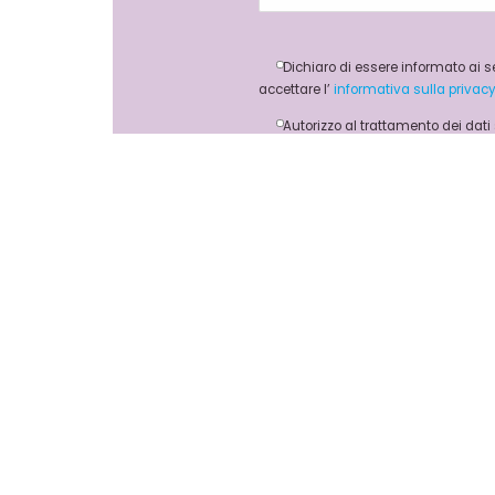
Dichiaro di essere informato ai s
accettare l’
informativa sulla privac
Autorizzo al trattamento dei dat
manifestazione del consenso al trattam
servizi richiesti senza tener conto dei