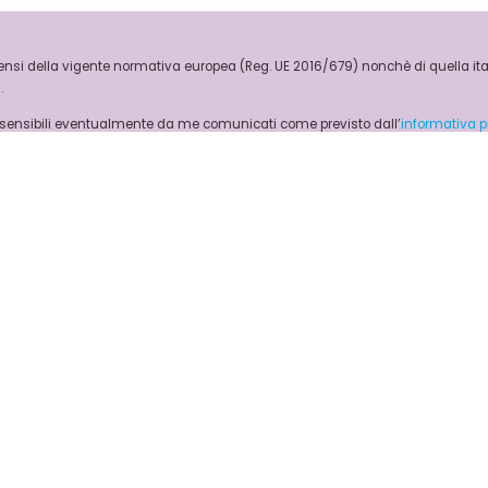
ensi della vigente normativa europea (Reg. UE 2016/679) nonchè di quella itali
y
.
i sensibili eventualmente da me comunicati come previsto dall’
informativa p
ento degli eventuali dati relativi allo stato di salute forniti dall’utente il Ti
 dati relativi allo stato di salute forniti, perché non autorizzato al loro trattame