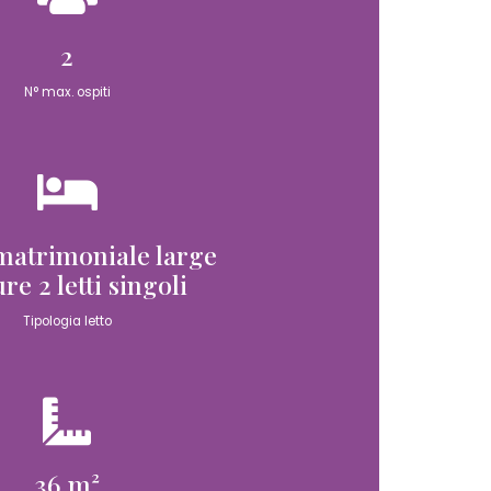
2
N° max. ospiti
 matrimoniale large
re 2 letti singoli
Tipologia letto
36 m²