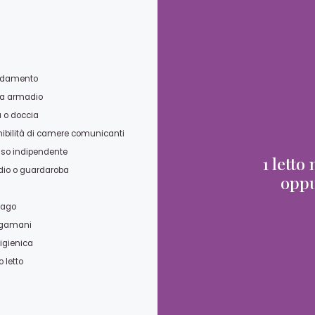
ldamento
a armadio
 o doccia
nibilità di camere comunicanti
sso indipendente
1 letto
io o guardaroba
oppu
lago
ugamani
igienica
 letto