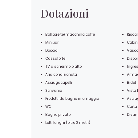
Dotazioni
Bollitore tè/macchina caffè
Risca
Minibar
Cabin
Doccia
Vasca
Cassaforte
Dispo
TV a schermo piatto
Ingre
Aria condizionata
Armad
Asciugacapelli
Bidet
Scrivania
Vista 
Prodotti da bagno in omaggio
Asci
WC
Carta 
Bagno privato
Divano
Letti lunghi (oltre 2 metri)